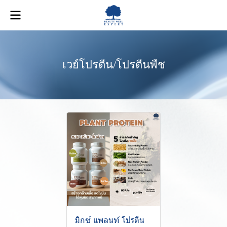
เวย์โปรตีน/โปรตีนพืช
มิกซ์ แพลนท์ โปรตีน