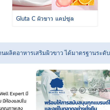
Gluta C ผิวขาว แคปซูล
านผลิตอาหารเสริมผิวขาว ได้มาตรฐานระดั
ell Expert มี
ัย มีห้องแลปใน
ารคุณภาพสูง