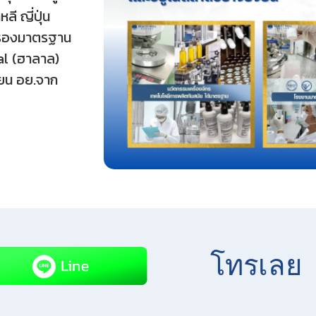
ี ญี่ปุ่น
รับรองมาตรฐาน
al (ฮาลาล)
ียน อย.จาก
โทรเลย