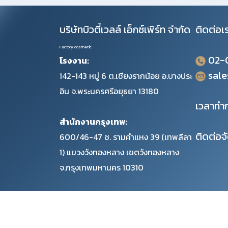
บริษัทบิวตี้เวลล์ เอ็กซ์เพิร์ท จำกัด
ติดต่อเ
Factory cosmetic
02-
โรงงาน:
sal
142-143 หมู่ 6 ต.เชียงรากน้อย อ.บางประ
อิน จ.พระนครศรีอยุธยา 13180
เวลาทำก
สำนักงานกรุงเทพ:
ติดต่อจ
600/46-47 ซ. รามคำแหง 39 (เทพลีลา
1) แขวงวังทองหลาง เขตวังทองหลาง
จ.กรุงเทพมหานคร 10310