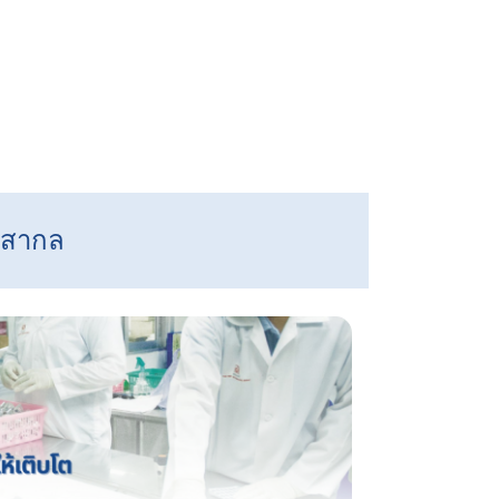
บสากล