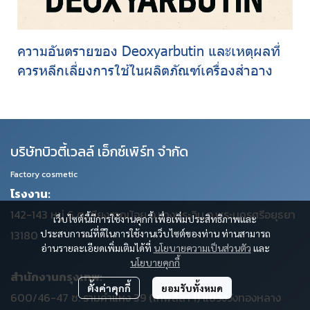
ความอันตรายของ Deoxyarbutin และเหตุผลที่
ควรหลีกเลี่ยงการใช้ในผลิตภัณฑ์เครื่องสำอาง
บริษัทบิวตี้เวลล์ เอ็กซ์เพิร์ท จำกัด
Factory cosmetic
โรงงาน:
142-143 หมู่ 6 ต.เชียงรากน้อย อ.บางประอิน จ.พระนครศรีอยุธยา
เว็บไซต์นี้มีการใช้งานคุกกี้ เพื่อเพิ่มประสิทธิภาพและ
ประสบการณ์ที่ดีในการใช้งานเว็บไซต์ของท่าน ท่านสามารถ
13180
อ่านรายละเอียดเพิ่มเติมได้ที่
นโยบายความเป็นส่วนตัว
และ
นโยบายคุกกี้
สำนักงานกรุงเทพ:
ตั้งค่าคุกกี้
ยอมรับทั้งหมด
600/46-47 ซ. รามคำแหง 39 (เทพลีลา 1) แขวงวังทองหลาง