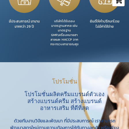
มีประสบการณ์ มานาน
บริษัทได้รับรอง
ยินดีให้คำปรึกษาโดย
มาตรฐานสากล เช่น
มากกว่า 29 ปี
ไม่มีค่าใช้จ่าย
มาตรฐาน
GMP,เครื่องหมายฮา
ลาลและ HACCP จาก
กระทรวงสาธารณสุข
โปรโมชั่น
โปรโมชั่นผลิตครีมแบรนด์ตัวเอง
สร้างแบรนด์ครีม สร้างแบรนด์
อาหารเสริม ที่ดีที่สุด
ด้วยทีมงานวิจัยและพัฒนา ที่มีประสบการณ์ เราสามารถ
พัฒนาสูตรใหม่ตามความต้องการให้กับทางลูกค้า หรือเพียง