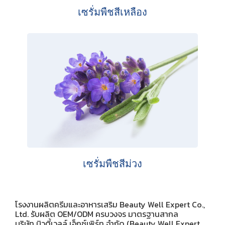
เซรั่มพืชสีเหลือง
เซรั่มพืชสีม่วง
โรงงานผลิตครีมและอาหารเสริม Beauty Well Expert Co.,
Ltd. รับผลิต OEM/ODM ครบวงจร มาตรฐานสากล
บริษัท บิวตี้เวลล์ เอ็กซ์เพิร์ท จำกัด (Beauty Well Expert