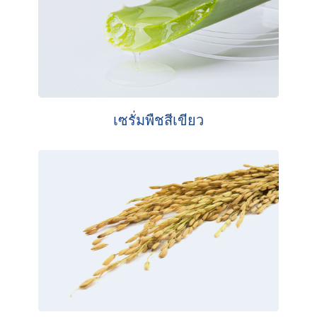
เซรั่มพืชสีเขียว