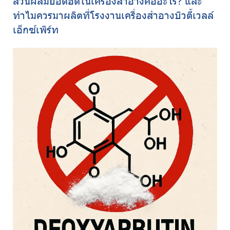
ส่วนผสมยอดฮิตในเครื่องสำอางคืออะไร? และ
ทำไมควรมาผลิตที่โรงงานเครื่องสำอางบิวตี้เวลล์
เอ็กซ์เพิร์ท