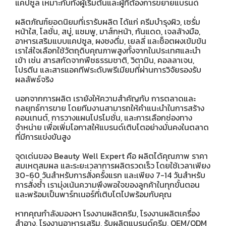
แคปซูล เหมาะกับทั้งผู้เริ่มต้นและผู้ที่ต้องการขยายแบรนด์
ผลิตภัณฑ์ยอดนิยมที่เรารับผลิต ได้แก่ ครีมบำรุงผิว, เซรั่ม
หน้าใส, โลชั่น, สบู่, แชมพู, มาส์กหน้า, กันแดด, เจลล้างมือ,
อาหารเสริมแบบแคปซูล, ผงชงดื่ม, เยลลี่ และช็อตผงเข้มข้น
เราใส่ใจเลือกใช้วัตถุดิบคุณภาพสูงทั้งจากในประเทศและนำ
เข้า เช่น สารสกัดจากพืชธรรมชาติ, วิตามิน, คอลลาเจน,
โปรตีน และสารแอคทีฟระดับพรีเมียมที่ผ่านการวิจัยรองรับ
ผลลัพธ์จริง
นอกจากการผลิต เรายังให้ความสำคัญกับ การตลาดและ
กลยุทธ์การขาย โดยทีมงานสามารถให้คำแนะนำในการสร้าง
คอนเทนต์, การวางแผนโปรโมชั่น, และการเลือกช่องทาง
จำหน่าย เพื่อเพิ่มโอกาสให้แบรนด์เติบโตอย่างมั่นคงในตลาด
ที่มีการแข่งขันสูง
จุดเด่นของ Beauty Well Expert คือ ผลิตได้คุณภาพ ราคา
สมเหตุสมผล และระยะเวลาการผลิตรวดเร็ว โดยใช้เวลาเพียง
30-60 วันสำหรับการสั่งครั้งแรก และเพียง 7-14 วันสำหรับ
การสั่งซ้ำ เรามุ่งเน้นความพึงพอใจของลูกค้าในทุกขั้นตอน
และพร้อมเป็นพาร์ทเนอร์ที่เติบโตไปพร้อมกับคุณ
หากคุณกำลังมองหา โรงงานผลิตครีม, โรงงานผลิตเครื่อง
สำอาง, โรงงานอาหารเสริม, รับผลิตแบรนด์ครีม, OEM/ODM