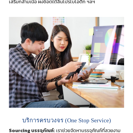
เสริมกล้ามเนื้อ ผงช็อตใต้ลิ้นโปรไบโอติก ฯลฯ
บริการครบวงจร (One Stop Service)
Sourcing บรรจุภัณฑ์:
เราช่วยจัดหาบรรจุภัณฑ์ที่สวยงาม