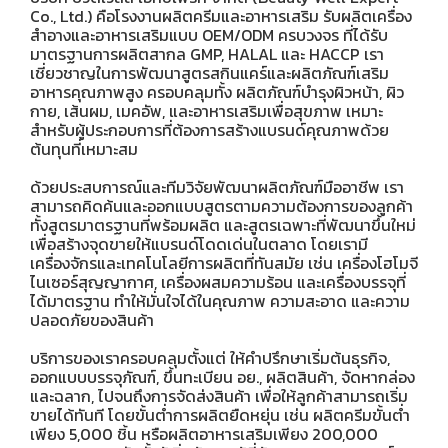
Co., Ltd.) คือโรงงานผลิตครีมและอาหารเสริม รับผลิตเครื่อง
สำอางและอาหารเสริมแบบ OEM/ODM ครบวงจร ที่ได้รับ
มาตรฐานการผลิตสากล GMP, HALAL และ HACCP เรา
เชี่ยวชาญในการพัฒนาสูตรสกินแคร์และผลิตภัณฑ์เสริม
อาหารคุณภาพสูง ครอบคลุมทั้ง ผลิตภัณฑ์บำรุงผิวหน้า, ผิว
กาย, เส้นผม, เมคอัพ, และอาหารเสริมเพื่อสุขภาพ เหมาะ
สำหรับผู้ประกอบการที่ต้องการสร้างแบรนด์คุณภาพด้วย
ต้นทุนที่เหมาะสม
ด้วยประสบการณ์และทีมวิจัยพัฒนาผลิตภัณฑ์มืออาชีพ เรา
สามารถคิดค้นและออกแบบสูตรตามความต้องการของลูกค้า
ทั้งสูตรมาตรฐานที่พร้อมผลิต และสูตรเฉพาะที่พัฒนาขึ้นใหม่
เพื่อสร้างจุดขายให้แบรนด์โดดเด่นในตลาด โดยเรามี
เครื่องจักรและเทคโนโลยีการผลิตที่ทันสมัย เช่น เครื่องโฮโมจี
ไนเซอร์สุญญากาศ, เครื่องผสมความร้อน และเครื่องบรรจุที่
ได้มาตรฐาน ทำให้มั่นใจได้ในคุณภาพ ความสะอาด และความ
ปลอดภัยของสินค้า
บริการของเราครอบคลุมตั้งแต่ ให้คำปรึกษาเริ่มต้นธุรกิจ,
ออกแบบบรรจุภัณฑ์, ขึ้นทะเบียน อย., ผลิตสินค้า, จัดหากล่อง
และฉลาก, ไปจนถึงการจัดส่งสินค้า เพื่อให้ลูกค้าสามารถเริ่ม
ขายได้ทันที โดยขั้นต่ำการผลิตยืดหยุ่น เช่น ผลิตครีมขั้นต่ำ
เพียง 5,000 ชิ้น หรือผลิตอาหารเสริมเพียง 200,000