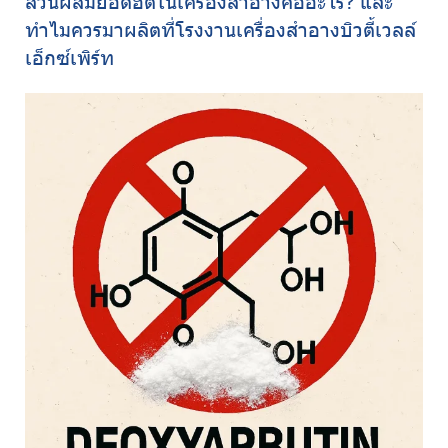
ส่วนผสมยอดฮิตในเครื่องสำอางคืออะไร? และ
ทำไมควรมาผลิตที่โรงงานเครื่องสำอางบิวตี้เวลล์
เอ็กซ์เพิร์ท