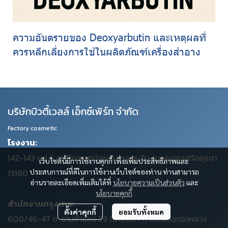
ความอันตรายของ Deoxyarbutin และเหตุผลที่
ควรหลีกเลี่ยงการใช้ในผลิตภัณฑ์เครื่องสำอาง
บริษัทบิวตี้เวลล์ เอ็กซ์เพิร์ท จำกัด
Factory cosmetic
โรงงาน:
142-143 หมู่ 6 ต.เชียงรากน้อย อ.บางประอิน จ.พระนครศรีอยุธยา
เว็บไซต์นี้มีการใช้งานคุกกี้ เพื่อเพิ่มประสิทธิภาพและ
ประสบการณ์ที่ดีในการใช้งานเว็บไซต์ของท่าน ท่านสามารถ
13180
อ่านรายละเอียดเพิ่มเติมได้ที่
นโยบายความเป็นส่วนตัว
และ
นโยบายคุกกี้
สำนักงานกรุงเทพ:
ตั้งค่าคุกกี้
ยอมรับทั้งหมด
600/46-47 ซ. รามคำแหง 39 (เทพลีลา 1) แขวงวังทองหลาง