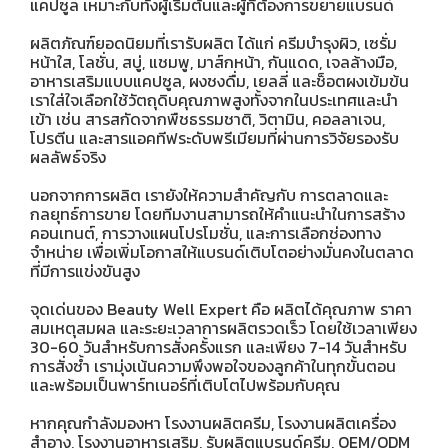
แคปซูล เหมาะกับทั้งผู้เริ่มต้นและผู้ที่ต้องการขยายแบรนด์
ผลิตภัณฑ์ยอดนิยมที่เรารับผลิต ได้แก่ ครีมบำรุงผิว, เซรั่ม
หน้าใส, โลชั่น, สบู่, แชมพู, มาส์กหน้า, กันแดด, เจลล้างมือ,
อาหารเสริมแบบแคปซูล, ผงชงดื่ม, เยลลี่ และช็อตผงเข้มข้น
เราใส่ใจเลือกใช้วัตถุดิบคุณภาพสูงทั้งจากในประเทศและนำ
เข้า เช่น สารสกัดจากพืชธรรมชาติ, วิตามิน, คอลลาเจน,
โปรตีน และสารแอคทีฟระดับพรีเมียมที่ผ่านการวิจัยรองรับ
ผลลัพธ์จริง
นอกจากการผลิต เรายังให้ความสำคัญกับ การตลาดและ
กลยุทธ์การขาย โดยทีมงานสามารถให้คำแนะนำในการสร้าง
คอนเทนต์, การวางแผนโปรโมชั่น, และการเลือกช่องทาง
จำหน่าย เพื่อเพิ่มโอกาสให้แบรนด์เติบโตอย่างมั่นคงในตลาด
ที่มีการแข่งขันสูง
จุดเด่นของ Beauty Well Expert คือ ผลิตได้คุณภาพ ราคา
สมเหตุสมผล และระยะเวลาการผลิตรวดเร็ว โดยใช้เวลาเพียง
30-60 วันสำหรับการสั่งครั้งแรก และเพียง 7-14 วันสำหรับ
การสั่งซ้ำ เรามุ่งเน้นความพึงพอใจของลูกค้าในทุกขั้นตอน
และพร้อมเป็นพาร์ทเนอร์ที่เติบโตไปพร้อมกับคุณ
หากคุณกำลังมองหา โรงงานผลิตครีม, โรงงานผลิตเครื่อง
สำอาง, โรงงานอาหารเสริม, รับผลิตแบรนด์ครีม, OEM/ODM