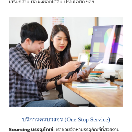
เสริมกล้ามเนื้อ ผงช็อตใต้ลิ้นโปรไบโอติก ฯลฯ
บริการครบวงจร (One Stop Service)
Sourcing บรรจุภัณฑ์:
เราช่วยจัดหาบรรจุภัณฑ์ที่สวยงาม