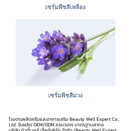
เซรั่มพืชสีเหลือง
เซรั่มพืชสีม่วง
โรงงานผลิตครีมและอาหารเสริม Beauty Well Expert Co.,
Ltd. รับผลิต OEM/ODM ครบวงจร มาตรฐานสากล
บริษัท บิวตี้เวลล์ เอ็กซ์เพิร์ท จำกัด (Beauty Well Expert