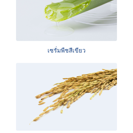
เซรั่มพืชสีเขียว