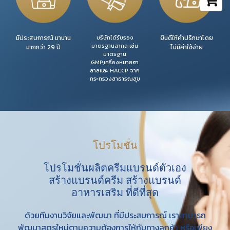
มีประสบการณ์ มานาน
บริษัทได้รับรอง
ยินดีให้คำปรึกษาโดย
มาตรฐานสากล เช่น
มากกว่า 29 ปี
ไม่มีค่าใช้จ่าย
มาตรฐาน
GMP,เครื่องหมายฮา
ลาลและ HACCP จาก
กระทรวงสาธารณสุข
โปรโมชั่น
โปรโมชั่นผลิตครีมแบรนด์ตัวเอง
สร้างแบรนด์ครีม สร้างแบรนด์
อาหารเสริม ที่ดีที่สุด
ด้วยทีมงานวิจัยและพัฒนา ที่มีประสบการณ์ เราสามารถ
พัฒนาสูตรใหม่ตามความต้องการให้กับทางลูกค้า หรือเพียง