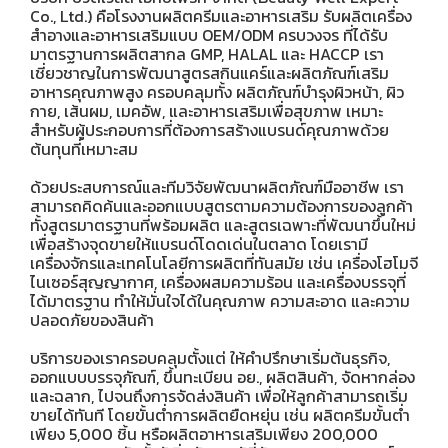
Co., Ltd.) คือโรงงานผลิตครีมและอาหารเสริม รับผลิตเครื่อง
สำอางและอาหารเสริมแบบ OEM/ODM ครบวงจร ที่ได้รับ
มาตรฐานการผลิตสากล GMP, HALAL และ HACCP เรา
เชี่ยวชาญในการพัฒนาสูตรสกินแคร์และผลิตภัณฑ์เสริม
อาหารคุณภาพสูง ครอบคลุมทั้ง ผลิตภัณฑ์บำรุงผิวหน้า, ผิว
กาย, เส้นผม, เมคอัพ, และอาหารเสริมเพื่อสุขภาพ เหมาะ
สำหรับผู้ประกอบการที่ต้องการสร้างแบรนด์คุณภาพด้วย
ต้นทุนที่เหมาะสม
ด้วยประสบการณ์และทีมวิจัยพัฒนาผลิตภัณฑ์มืออาชีพ เรา
สามารถคิดค้นและออกแบบสูตรตามความต้องการของลูกค้า
ทั้งสูตรมาตรฐานที่พร้อมผลิต และสูตรเฉพาะที่พัฒนาขึ้นใหม่
เพื่อสร้างจุดขายให้แบรนด์โดดเด่นในตลาด โดยเรามี
เครื่องจักรและเทคโนโลยีการผลิตที่ทันสมัย เช่น เครื่องโฮโมจี
ไนเซอร์สุญญากาศ, เครื่องผสมความร้อน และเครื่องบรรจุที่
ได้มาตรฐาน ทำให้มั่นใจได้ในคุณภาพ ความสะอาด และความ
ปลอดภัยของสินค้า
บริการของเราครอบคลุมตั้งแต่ ให้คำปรึกษาเริ่มต้นธุรกิจ,
ออกแบบบรรจุภัณฑ์, ขึ้นทะเบียน อย., ผลิตสินค้า, จัดหากล่อง
และฉลาก, ไปจนถึงการจัดส่งสินค้า เพื่อให้ลูกค้าสามารถเริ่ม
ขายได้ทันที โดยขั้นต่ำการผลิตยืดหยุ่น เช่น ผลิตครีมขั้นต่ำ
เพียง 5,000 ชิ้น หรือผลิตอาหารเสริมเพียง 200,000