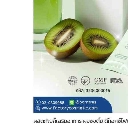
ผลิตภัณฑ์เสริมอาหาร ผงชงดื่ม ดีท็อกซ์ไฟเ