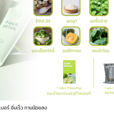
บอร์ อิ่มเร็ว ทานน้อยลง