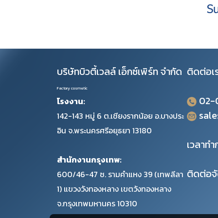
S
บริษัทบิวตี้เวลล์ เอ็กซ์เพิร์ท จำกัด
ติดต่อเ
Factory cosmetic
02-
โรงงาน:
sal
142-143 หมู่ 6 ต.เชียงรากน้อย อ.บางประ
อิน จ.พระนครศรีอยุธยา 13180
เวลาทำก
สำนักงานกรุงเทพ:
ติดต่อจ
600/46-47 ซ. รามคำแหง 39 (เทพลีลา
1) แขวงวังทองหลาง เขตวังทองหลาง
จ.กรุงเทพมหานคร 10310